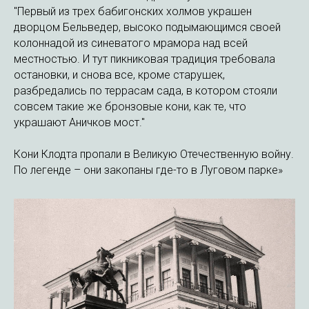
"Первый из трех бабигонских холмов украшен
дворцом Бельведер, высоко подымающимся своей
колоннадой из синеватого мрамора над всей
местностью. И тут пикниковая традиция требовала
остановки, и снова все, кроме старушек,
разбредались по террасам сада, в котором стояли
совсем такие же бронзовые кони, как те, что
украшают Аничков мост."
Кони Клодта пропали в Великую Отечественную войну.
По легенде – они закопаны где-то в Луговом парке»