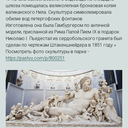
шлюза помещалась великолепная бронзовая копия
ватиканского Нила. Скульптура символизировала
обилие вод петергофских фонтанов.
Изготовлена она была Гамбургером по античной
модели, присланной из Рима Папой Пием IX в подарок
Николаю I. Пьедестал из сердобольского гранита был
сделан по чертежам Штакеншнейдера в 1851 году.»
Посмотреть фото скульптуры в парке -
https://pastvu.com/p/800251