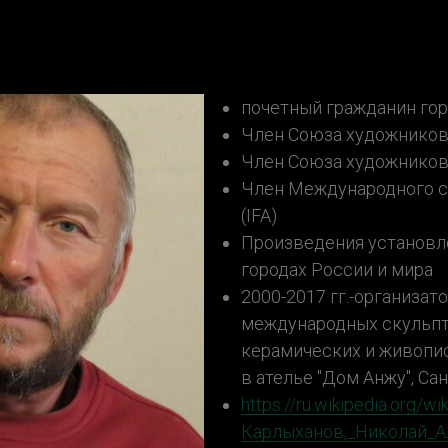
почетный гражданин го
Член Союза художников
Член Союза художников
Член Международного 
(IFA)
Произведения установл
городах России и мира
2000-2017 гг.-организат
международных скульпт
керамических и живопи
в ателье "Дом Анжу", Са
https://ru.wikipedia.org/wik
Карлыханов,_Николай_А