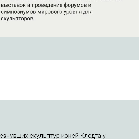
езнувших скульптур коней Клодта у