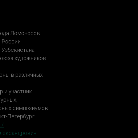
рода Ломоносов
 России
 Узбекистана
союза художников
ены в различных
ор и участник
урных,
сных симпозиумов
нкт-Петербург
i/
лександрович